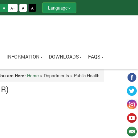
Language
A
A+
A
A
INFORMATION
DOWNLOADS
FAQS
You are Here:
Home
» Departments » Public Health
MR)