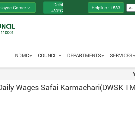
Delhi
loyee Corner
Helpline : 1533
A-
+
30°
C
NDMC
COUNCIL
DEPARTMENTS
SERVICES
 Daily Wages Safai Karmachari(DWSK-T