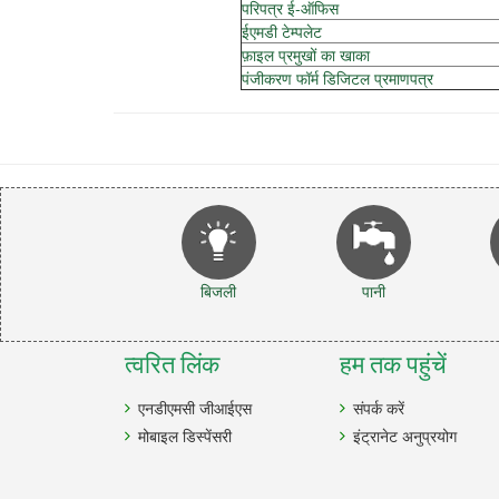
परिपत्र ई-ऑफिस
ईएमडी टेम्पलेट
फ़ाइल प्रमुखों का खाका
पंजीकरण फॉर्म डिजिटल प्रमाणपत्र
बिजली
पानी
त्वरित लिंक
हम तक पहुंचें
एनडीएमसी जीआईएस
संपर्क करें
मोबाइल डिस्पेंसरी
इंट्रानेट अनुप्रयोग