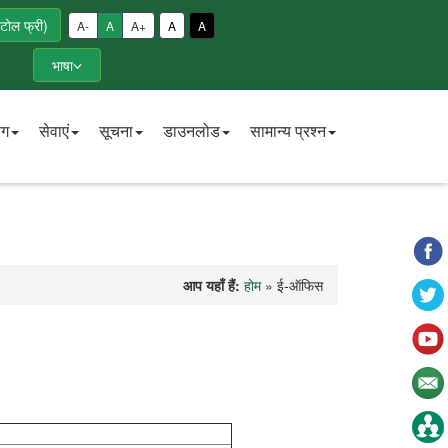
टोल फ्री)
A-
A
A+
A
A
भाषा
ाग
सेवाएं
सूचना
डाउनलोड
सामान्य प्रश्न
आप यहाँ हैं:
होम
» ई-ऑफिस