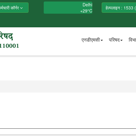
Delhi
र्मचारी कॉर्नर
हेल्पलाइन : 1533 (
+
29°
C
एनडीएमसी
परिषद
विभ