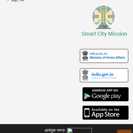
आगंतुक गणना