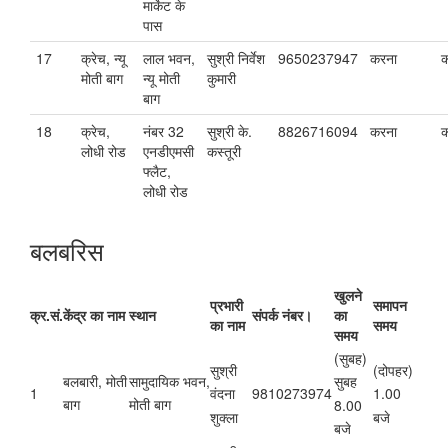
मार्केट के
पास
17
क्रेच, न्यू
लाल भवन,
सुश्री निर्वेश
9650237947
करना
क
मोती बाग
न्यू मोती
कुमारी
बाग
18
क्रेच,
नंबर 32
सुश्री के.
8826716094
करना
क
लोधी रोड
एनडीएमसी
कस्तूरी
फ्लैट,
लोधी रोड
बलबरिस
खुलने
प्रभारी
समापन
क्र.सं.
केंद्र का नाम
स्थान
संपर्क नंबर।
का
का नाम
समय
समय
(सुबह)
सुश्री
(दोपहर)
बलबारी, मोती
सामुदायिक भवन,
सुबह
1
9810273974
वंदना
1.00
बाग
मोती बाग
8.00
शुक्ला
बजे
बजे