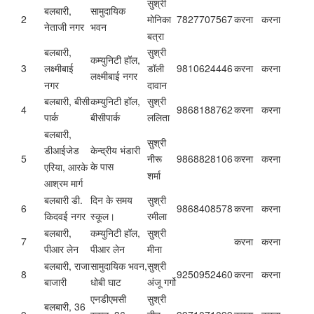
सुश्री
बलबारी,
सामुदायिक
2
7827707567
करना
करना
मोनिका
नेताजी नगर
भवन
बत्रा
बलबारी,
सुश्री
कम्युनिटी हॉल,
3
9810624446
करना
करना
लक्ष्मीबाई
डॉली
लक्ष्मीबाई नगर
नगर
दावान
बलबारी, बीसी
कम्युनिटी हॉल,
सुश्री
4
9868188762
करना
करना
पार्क
बीसीपार्क
ललिता
बलबारी,
सुश्री
केन्द्रीय भंडारी
डीआईजेड
5
9868828106
करना
करना
नीरू
के पास
एरिया, आरके
शर्मा
आश्रम मार्ग
बलबारी डी.
दिन के समय
सुश्री
6
9868408578
करना
करना
किदवई नगर
स्कूल।
रमीला
बलबारी,
कम्युनिटी हॉल,
सुश्री
7
करना
करना
पीआर लेन
पीआर लेन
मीना
बलबारी, राजा
सामुदायिक भवन,
सुश्री
8
9250952460
करना
करना
बाजारी
धोबी घाट
अंजू गर्गो
एनडीएमसी
सुश्री
बलबारी, 36