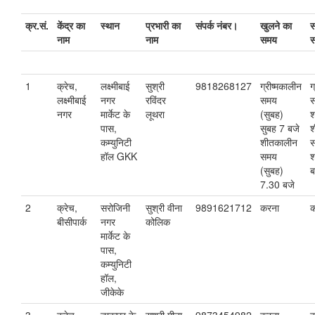
क्र.सं.
केंद्र का
स्थान
प्रभारी का
संपर्क नंबर।
खुलने का
स
नाम
नाम
समय
1
क्रेच,
लक्ष्मीबाई
सुश्री
9818268127
ग्रीष्मकालीन
ग
लक्ष्मीबाई
नगर
रविंदर
समय
स
नगर
मार्केट के
लूथरा
(सुबह)
श
पास,
सुबह 7 बजे
श
कम्युनिटी
शीतकालीन
स
हॉल GKK
समय
श
(सुबह)
ब
7.30 बजे
2
क्रेच,
सरोजिनी
सुश्री वीना
9891621712
करना
क
बीसीपार्क
नगर
कोलिक
मार्केट के
पास,
कम्युनिटी
हॉल,
जीकेके