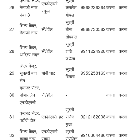
क्राफ्ट सेंटर,
सुश्री
एनडीएमसी
26
9968236264
करना
करना
नेताजी नगर
कमलेश
स्कूल
नंबर 3
गोयल
सुश्री
शिल्प केंद्र,
27
सी/हॉल
9868730582
करना
करना
बीना
नेताजी नगर
तोपवाल
सुश्री
शिल्प केंद्र,
28
सी/हॉल
9911224928
करना
करना
शशि
आदित्य सदन
रुथेला
शिल्प केंद्र,
सुश्री
29
धोबी घाट
9953258163
करना
करना
सुनहरी बाग
विमला
लेन
क्राफ्ट सेंटर,
30
सी/हॉल
-
करना
करना
पीआर लेन
एनडीएमसी
सुश्री
क्राफ्ट सेंटर,
31
एनडीएमसी हट
9212182008
करना
करना
सरोज
पटौदी होउ
गुप्ता
शिल्प केंद्र,
एनडीएमसी
सुश्री
32
9910304486
करना
करना
काका नगर
स्कूल
रोसेलिन