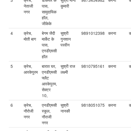
3
क्रेच,
डाकघर के
सुश्री मीना
9873454982
करना
क
नेताजी
पास,
कुमारी
नगर
सामुदायिक
हॉल,
जीकेके
4
क्रेच,
बेगम जैदी
सुश्री
9891012398
करना
क
मोती बाग
मार्केट के
गुनशान
पास,
परवीन
एनडीएमसी
हॉल
5
क्रेच,
बारात घर,
सुश्री राज
9810795161
करना
क
आरकेपुरम
एनडीएमसी
लक्ष्मी
फ्लैट
आरकेपुरम,
सेक्टर
10,
6
क्रेच,
एनडीएमसी
सुश्री
9818051075
करना
क
नौरोजी
स्कूल,
नानकी
नगर
नौराजी
नगर