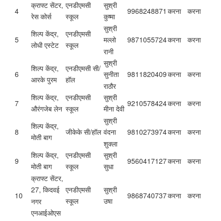
क्राफ्ट सेंटर,
एनडीएमसी
सुश्री
4
9968248871
करना
करना
रेस कोर्स
स्कूल
कुष्मा
सुश्री
शिल्प केंद्र,
एनडीएमसी
5
9871055724
करना
करना
मल्लो
लोधी एस्टेट
स्कूल
रानी
सुश्री
शिल्प केंद्र,
एनडीएमसी सी/
6
9811820409
करना
करना
सुनीता
आरके पुरम
हॉल
राठौर
शिल्प केंद्र,
एनडीएमसी
सुश्री
7
9210578424
करना
करना
औरंगजेब लेन
स्कूल
मीना देवी
सुश्री
शिल्प केंद्र,
8
जीकेके सी/हॉल
9810273974
करना
करना
वंदना
मोती बाग
शुक्ला
शिल्प केंद्र,
एनडीएमसी
सुश्री
9
9560417127
करना
करना
मोती बाग
स्कूल
सुधा
क्राफ्ट सेंटर,
एनडीएमसी
सुश्री
27, किदवई
10
9868740737
करना
करना
स्कूल
उषा
नगर
एनआईओएस