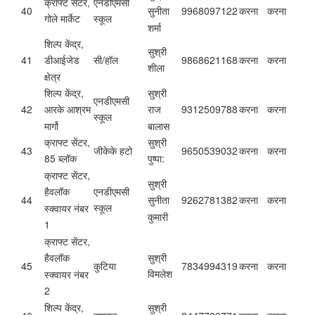
क्राफ्ट सेंटर,
एनडीएमसी
40
9968097122
करना
करना
सुनीता
गोले मार्केट
स्कूल
शर्मा
शिल्प केंद्र,
सुश्री
41
सी/हॉल
9868621168
करना
करना
डीआईजेड
शीला
क्षेत्र
शिल्प केंद्र,
सुश्री
एनडीएमसी
42
9312509788
करना
करना
आरके आश्रम
राज
स्कूल
मार्गो
बालास
क्राफ्ट सेंटर,
सुश्री
43
जीकेके हटो
9650539032
करना
करना
85 ब्लॉक
पुष्पा:
क्राफ्ट सेंटर,
सुश्री
एनडीएमसी
हैवलॉक
44
9262781382
करना
करना
सुनीता
स्कूल
स्क्वायर नंबर
कुमारी
1
क्राफ्ट सेंटर,
सुश्री
हैवलॉक
45
कुटिया
7834994319
करना
करना
विमलेश
स्क्वायर नंबर
2
शिल्प केंद्र,
सुश्री