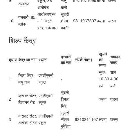
9
9971071099
करना
करना
स्कूल, 36
नीतू
अलीगंज
अलीगंज
कैनी
आरकेआश्रम
सुश्री
बलबारी, 85
10
9811967807
करना
करना
मार्ग, मेट्रो
शीला
ब्लॉक
स्टेशन के पास
मदनी
शिल्प केंद्र
खुलने
प्रभारी
समापन
क्र.सं.
केंद्र का नाम
स्थान
संपर्क नंबर।
का
का नाम
समय
समय
सुबह
शाम
शिल्प केंद्र,
एनडीएमसी
1
-
10.30
4.30
बापू धाम
स्कूल
बजे
बजे
सुश्री
क्राफ्ट सेंटर,
एनडीएमसी
2
करना
करना
विमला
किचनर रोड
स्कूल
सिंह
सुश्री
क्राफ्ट सेंटर,
एनडीएमसी
3
9810811107
करना
करना
नीलम
अशोका होटल
स्कूल
गुरेरिया