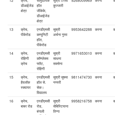
12
क्रेच,
सामुदायिक
सुश्री टेरेसा
9268009969
करना
क
डीआईजेड
हॉल
कुज्जारी
क्षेत्र
जीकेके,
डीआईजेड
क्षेत्र
13
क्रेच,
एनडीएमसी
सुश्री
9953642288
करना
क
पीकेरोड
कम्युनिटी
अर्चना गुप्ता
हॉल,
पीकेरोड
14
क्रेच,
एनडीएमसी
सुश्री
9971653010
करना
क
रोहिणी
कॉम्प्लेक्स
साधना
क्रेच
फ्लैट,
सक्सेना
रोहिणी
15
क्रेच,
एनडीएमसी
सुश्री सुषमा
9811474730
करना
क
हैवलॉक
हॉल से.
नय्यरी
स्क्वायर
सेक।
विद्यालय
16
क्रेच,
एनडीएमसी
सुश्री
9958216758
करना
क
बाबर रोड
रोड,
सेबिस्टियाना
बंगाली
तिग्गा