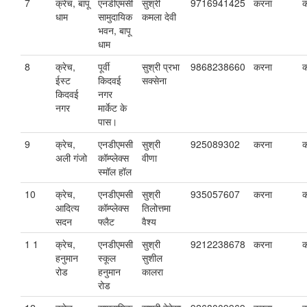
7
क्रेच, बापू
एनडीएमसी
सुश्री
9716941425
करना
क
धाम
सामुदायिक
कमला देवी
भवन, बापू
धाम
8
क्रेच,
पूर्वी
सुश्री प्रभा
9868238660
करना
क
ईस्ट
किदवई
सक्सेना
किदवई
नगर
नगर
मार्केट के
पास।
9
क्रेच,
एनडीएमसी
सुश्री
925089302
करना
क
अली गंजो
कॉम्प्लेक्स
वीणा
स्मॉल हॉल
10
क्रेच,
एनडीएमसी
सुश्री
935057607
करना
क
आदित्य
कॉम्प्लेक्स
तिलोत्तमा
सदन
फ्लैट
वैश्य
1 1
क्रेच,
एनडीएमसी
सुश्री
9212238678
करना
क
हनुमान
स्कूल
सुशील
रोड
हनुमान
कालरा
रोड