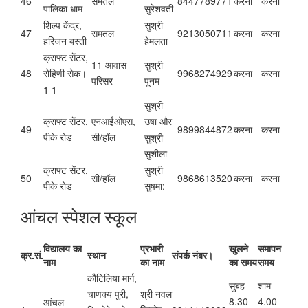
46
समतल
8447789771
करना
करना
पालिका धाम
सुरेशवती
शिल्प केंद्र,
सुश्री
47
समतल
9213050711
करना
करना
हरिजन बस्ती
हेमलता
क्राफ्ट सेंटर,
11 आवास
सुश्री
48
9968274929
करना
करना
रोहिणी सेक।
परिसर
पूनम
1 1
सुश्री
क्राफ्ट सेंटर,
एनआईओएस,
उषा और
49
9899844872
करना
करना
पीके रोड
सी/हॉल
सुश्री
सुशीला
क्राफ्ट सेंटर,
सुश्री
50
सी/हॉल
9868613520
करना
करना
पीके रोड
सुषमा:
आंचल स्पेशल स्कूल
विद्यालय का
प्रभारी
खुलने
समापन
क्र.सं.
स्थान
संपर्क नंबर।
नाम
का नाम
का समय
समय
कौटिलिया मार्ग,
सुबह
शाम
श्री नवल
चाणक्य पुरी,
8.30
4.00
आंचल