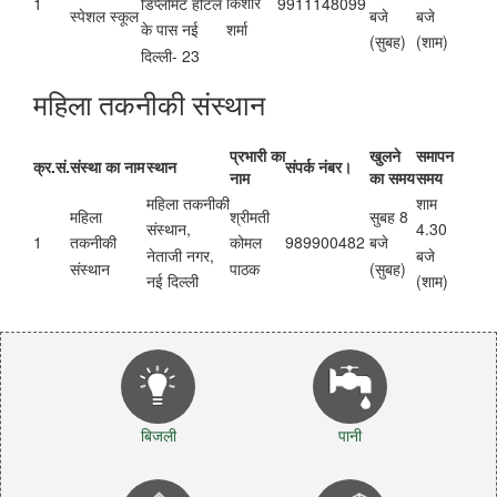
किशोर
डिप्लोमेट होटल
1
9911148099
बजे
बजे
स्पेशल स्कूल
शर्मा
के पास नई
(सुबह)
(शाम)
दिल्ली- 23
महिला तकनीकी संस्थान
प्रभारी का
खुलने
समापन
क्र.सं.
संस्था का नाम
स्थान
संपर्क नंबर।
नाम
का समय
समय
महिला तकनीकी
शाम
महिला
श्रीमती
सुबह 8
संस्थान,
4.30
1
989900482
तकनीकी
कोमल
बजे
नेताजी नगर,
बजे
संस्थान
पाठक
(सुबह)
नई दिल्ली
(शाम)
बिजली
पानी