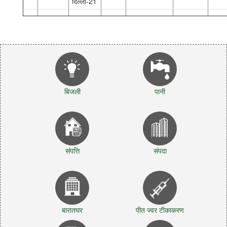
दिल्ली-21
बिजली
पानी
संपत्ति
संपदा
बारातघर
पीत ज्वर टीकाकरण