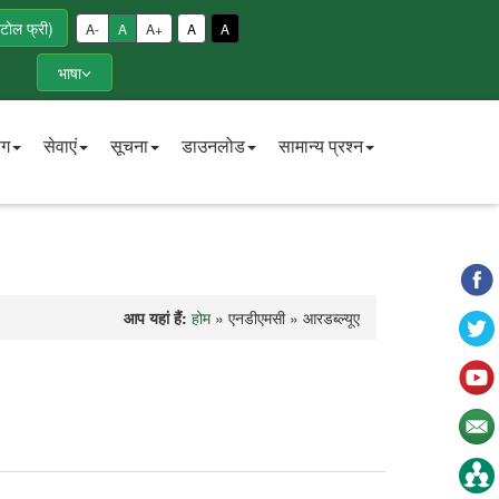
टोल फ्री)
A-
A
A+
A
A
भाषा
ाग
सेवाएं
सूचना
डाउनलोड
सामान्य प्रश्न
आप यहां हैं:
होम
» एनडीएमसी » आरडब्ल्यूए