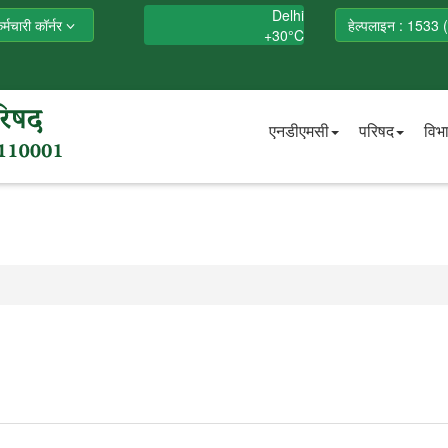
Delhi
र्मचारी कॉर्नर
हेल्पलाइन : 1533 (
+
30°
C
एनडीएमसी
परिषद
विभ