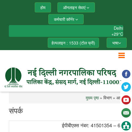
होम
ऑनलाइन सेवाएं
कर्मचारी कॉर्नर
Delhi
+
29°
C
हेल्पलाइन : 1533 (टोल फ्री)
भाषा
मुख्य पृष्ठ
» विभाग » आईटी
संपर्क
ईपीबीएक्स नंबर: 41501354 – 60